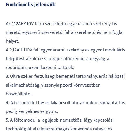
Funkcionális jellemzők:
Az 1,12AH-110V falra szerelhető egyenáramú szekrény kis
méretű, egyszerű szerkezetű, falra szerelhető és nem foglal
helyet.
A 2,12AH-110V fali egyenáramú szekrény az egyedi moduláris
felépítést alkalmazza a kapcsolóüzemű tápegység, a
redundáns üzem közbeni tartalék,
3. Ultra-széles feszültség bemeneti tartomány, erős hálózati
alkalmazhatóság, viszonylag zord környezetben
használható.
4. A töltőmodul be- és kikapcsolható, az online karbantartás
pedig kényelmes és gyors.
5. A töltőmodul a legújabb nemzetközi lágy kapcsolási
technológiát alkalmazza, magas konverziós rátával és