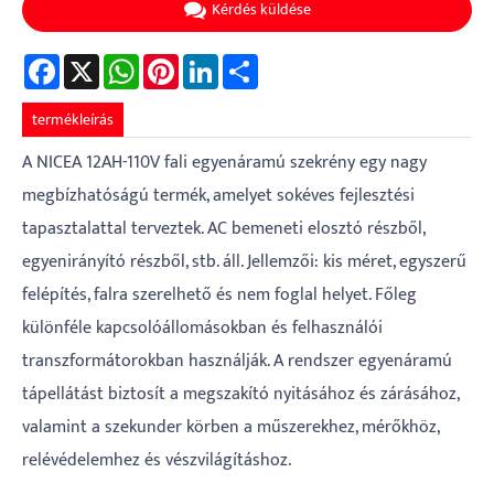
Kérdés küldése
Facebook
X
WhatsApp
Pinterest
LinkedIn
Share
termékleírás
A NICEA 12AH-110V fali egyenáramú szekrény egy nagy
megbízhatóságú termék, amelyet sokéves fejlesztési
tapasztalattal terveztek. AC bemeneti elosztó részből,
egyenirányító részből, stb. áll. Jellemzői: kis méret, egyszerű
felépítés, falra szerelhető és nem foglal helyet. Főleg
különféle kapcsolóállomásokban és felhasználói
transzformátorokban használják. A rendszer egyenáramú
tápellátást biztosít a megszakító nyitásához és zárásához,
valamint a szekunder körben a műszerekhez, mérőkhöz,
relévédelemhez és vészvilágításhoz.