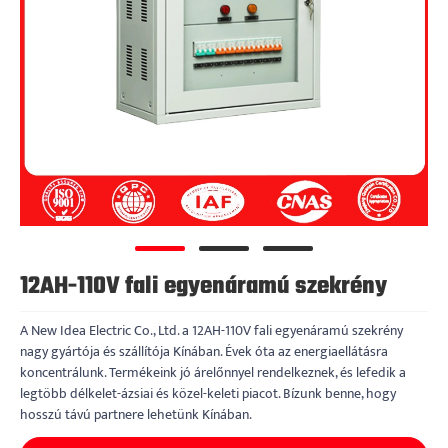
12AH-110V fali egyenáramú szekrény
A New Idea Electric Co., Ltd. a 12AH-110V fali egyenáramú szekrény
nagy gyártója és szállítója Kínában. Évek óta az energiaellátásra
koncentrálunk. Termékeink jó árelőnnyel rendelkeznek, és lefedik a
legtöbb délkelet-ázsiai és közel-keleti piacot. Bízunk benne, hogy
hosszú távú partnere lehetünk Kínában.