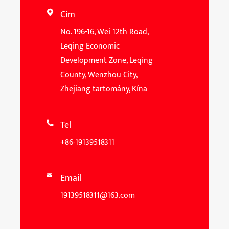
Cím

No. 196-16, Wei 12th Road,
Leqing Economic
Development Zone, Leqing
County, Wenzhou City,
Zhejiang tartomány, Kína
Tel

+86-19139518311
Email

19139518311@163.com