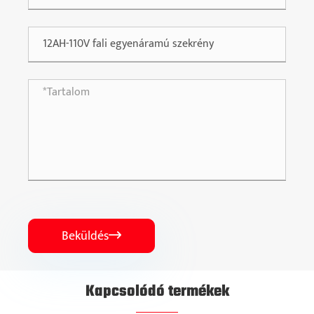
Beküldés

Kapcsolódó termékek