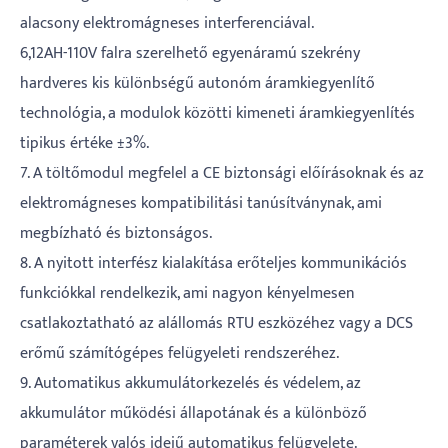
alacsony elektromágneses interferenciával.
6,12AH-110V falra szerelhető egyenáramú szekrény
hardveres kis különbségű autonóm áramkiegyenlítő
technológia, a modulok közötti kimeneti áramkiegyenlítés
tipikus értéke ±3%.
7. A töltőmodul megfelel a CE biztonsági előírásoknak és az
elektromágneses kompatibilitási tanúsítványnak, ami
megbízható és biztonságos.
8. A nyitott interfész kialakítása erőteljes kommunikációs
funkciókkal rendelkezik, ami nagyon kényelmesen
csatlakoztatható az alállomás RTU eszközéhez vagy a DCS
erőmű számítógépes felügyeleti rendszeréhez.
9. Automatikus akkumulátorkezelés és védelem, az
akkumulátor működési állapotának és a különböző
paraméterek valós idejű automatikus felügyelete.