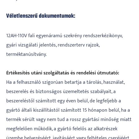
Véletlenszerű dokumentumok:
12AH-110V fali egyenáramú szekrény rendszerkézikönyv,
gyári vizsgálati jelentés, rendszerterv rajzok,
terméktanúsítvány.
Értékesítés utáni szolgáltatás és rendelési útmutató:
Ha a felhasználó szigorúan betartja a tárolás, használat,
beszerelés és biztonságos üzemeltetés szabályait, a
beszereléstől számított egy éven belül, de legfeljebb a
gyártó általi kiszállítástól számított 15 hónapon belül, ha a
termék sérült vagy nem tud a rossz gyártási minőség miatt
megfelelően működik, a gyártó felelős az alkatrészek
üzembe helyezéséért, javításáért vagy feltételes cseréjéért