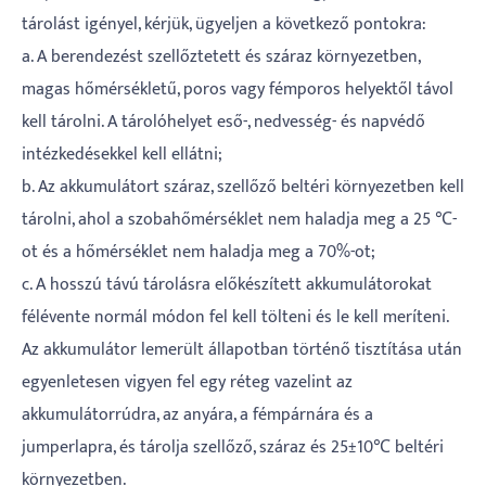
tárolást igényel, kérjük, ügyeljen a következő pontokra:
a. A berendezést szellőztetett és száraz környezetben,
magas hőmérsékletű, poros vagy fémporos helyektől távol
kell tárolni. A tárolóhelyet eső-, nedvesség- és napvédő
intézkedésekkel kell ellátni;
b. Az akkumulátort száraz, szellőző beltéri környezetben kell
tárolni, ahol a szobahőmérséklet nem haladja meg a 25 ℃-
ot és a hőmérséklet nem haladja meg a 70%-ot;
c. A hosszú távú tárolásra előkészített akkumulátorokat
félévente normál módon fel kell tölteni és le kell meríteni.
Az akkumulátor lemerült állapotban történő tisztítása után
egyenletesen vigyen fel egy réteg vazelint az
akkumulátorrúdra, az anyára, a fémpárnára és a
jumperlapra, és tárolja szellőző, száraz és 25±10℃ beltéri
környezetben.