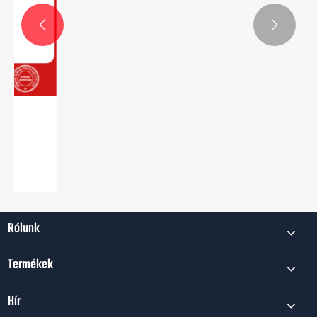


Hogyan javítja a kommunikációs teljesítmény
a modern hálózat megbízhatóságát?
Mutass többet >>
Rólunk
Termékek
Hír