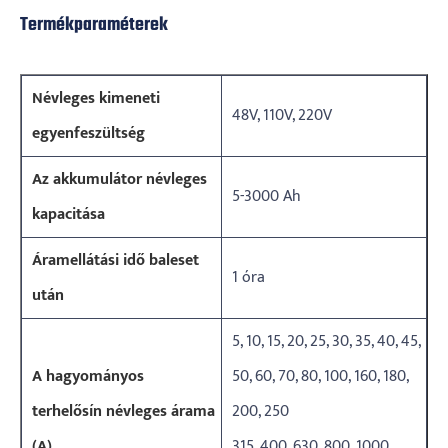
Termékparaméterek
Névleges kimeneti
48V, 110V, 220V
egyenfeszültség
Az akkumulátor névleges
5-3000 Ah
kapacitása
Áramellátási idő baleset
1 óra
után
5, 10, 15, 20, 25, 30, 35, 40, 45,
A hagyományos
50, 60, 70, 80, 100, 160, 180,
terhelősín névleges árama
200, 250
(A)
315, 400, 630, 800, 1000,