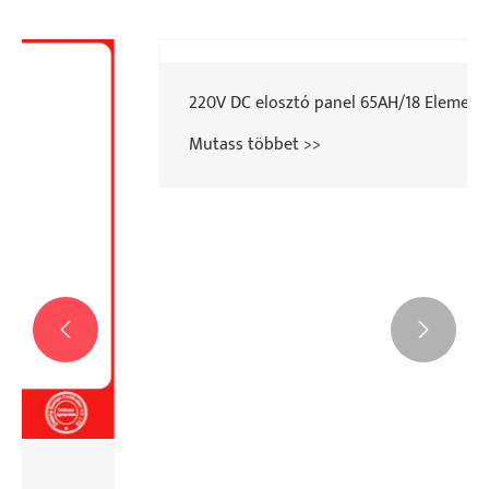


220V DC elosztó panel 65AH/18 Elemek