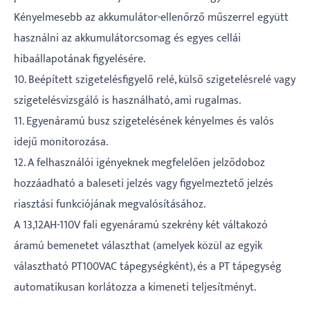
Kényelmesebb az akkumulátor-ellenőrző műszerrel együtt
használni az akkumulátorcsomag és egyes cellái
hibaállapotának figyelésére.
10. Beépített szigetelésfigyelő relé, külső szigetelésrelé vagy
szigetelésvizsgáló is használható, ami rugalmas.
11. Egyenáramú busz szigetelésének kényelmes és valós
idejű monitorozása.
12. A felhasználói igényeknek megfelelően jelződoboz
hozzáadható a baleseti jelzés vagy figyelmeztető jelzés
riasztási funkciójának megvalósításához.
A 13,12AH-110V fali egyenáramú szekrény két váltakozó
áramú bemenetet választhat (amelyek közül az egyik
választható PT100VAC tápegységként), és a PT tápegység
automatikusan korlátozza a kimeneti teljesítményt.