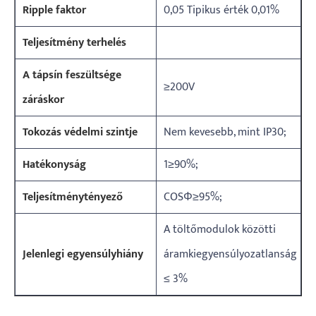
Ripple faktor
0,05 Tipikus érték 0,01%
Teljesítmény terhelés
A tápsín feszültsége
≥200V
záráskor
Tokozás védelmi szintje
Nem kevesebb, mint IP30;
Hatékonyság
1≥90%;
Teljesítménytényező
COSΦ≥95%;
A töltőmodulok közötti
Jelenlegi egyensúlyhiány
áramkiegyensúlyozatlanság
≤ 3%