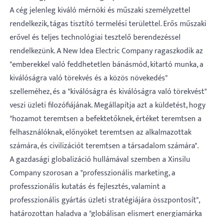
A cég jelenleg kiváló mérnöki és műszaki személyzettel
rendelkezik, tágas tisztító termelési területtel. Erős műszaki
erővel és teljes technológiai tesztelő berendezéssel
rendelkezünk. A New Idea Electric Company ragaszkodik az
"emberekkel való feddhetetlen bánásmód, kitartó munka, a
kiválóságra való törekvés és a közös növekedés"
szelleméhez, és a "kiválóságra és kiválóságra való törekvést"
veszi üzleti filozófiájának. Megállapítja azt a küldetést, hogy
"hozamot teremtsen a befektetőknek, értéket teremtsen a
felhasználóknak, előnyöket teremtsen az alkalmazottak
számára, és civilizációt teremtsen a társadalom számára".
A gazdasági globalizáció hullámával szemben a Xinsilu
Company szorosan a "professzionális marketing, a
professzionális kutatás és fejlesztés, valamint a
professzionális gyártás üzleti stratégiájára összpontosít",
határozottan haladva a "globálisan elismert energiamárka