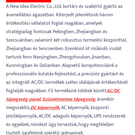
A New Idea Electric Co., Ltd. kortárs és szakértő gyártó az
áramellátási ágazatban. Kiterjedt jelenlétünk három
értékesítési vállalatot foglal magában, amelyek
stratégiailag fontosak Pekingben, Zhejiangban és
Szecsuánban, valamint két robusztus termelési központtal,
Zhejiangban és Sencsenben. Ezenkívül öt működő irodát
tartunk fenn Nanjingben, Zhengzhouban, Jinanban,
Kunmingban és Dalianban. Alapvető kompetenciáink a
professzionális kutatás-fejlesztést, a precíziós gyártást és
az integrált AC/DC termékek széles skálájának értékesítését
foglalják magukban. Fő termékünk többek között
AC/DC
tápegység panel
,
Szünetmentes tápegység
, áramkör
megszakító,
DC képernyők
, AC képernyők, központi
jelzőképernyők, AC/DC adagoló képernyők, UPS rendszerek
és egyebek, mindezt úgy terveztük, hogy megfeleljen
tisztelt ügyfeleink sokrétű igényeinek.