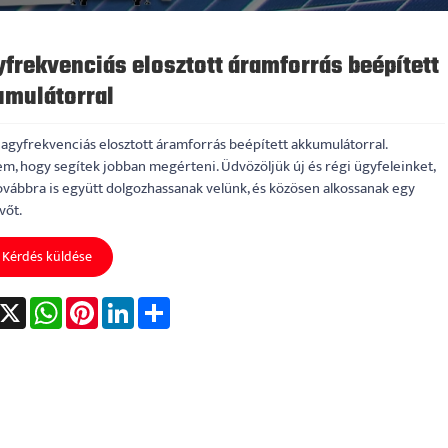
frekvenciás elosztott áramforrás beépített
umulátorral
agyfrekvenciás elosztott áramforrás beépített akkumulátorral.
m, hogy segítek jobban megérteni. Üdvözöljük új és régi ügyfeleinket,
ovábbra is együtt dolgozhassanak velünk, és közösen alkossanak egy
vőt.
Kérdés küldése
acebook
X
WhatsApp
Pinterest
LinkedIn
Share