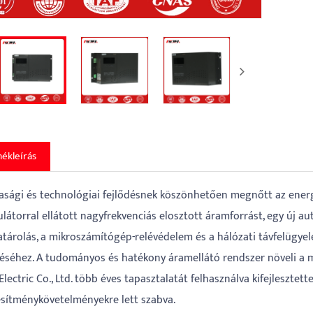
ékleírás
asági és technológiai fejlődésnek köszönhetően megnőtt az energi
látorral ellátott nagyfrekvenciás elosztott áramforrást, egy új au
atárolás, a mikroszámítógép-relévédelem és a hálózati távfelügye
séhez. A tudományos és hatékony áramellátó rendszer növeli a m
Electric Co., Ltd. több éves tapasztalatát felhasználva kifejleszt
jesítménykövetelményekre lett szabva.