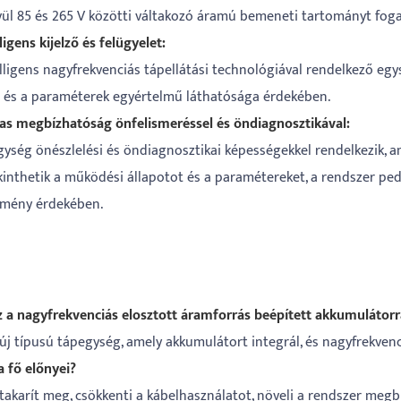
vül 85 és 265 V közötti váltakozó áramú bemeneti tartományt fogad
lligens kijelző és felügyelet:
lligens nagyfrekvenciás tápellátási technológiával rendelkező egys
t és a paraméterek egyértelmű láthatósága érdekében.
as megbízhatóság önfelismeréssel és öndiagnosztikával:
gység önészlelési és öndiagnosztikai képességekkel rendelkezik, 
inthetik a működési állapotot és a paramétereket, a rendszer pedi
ítmény érdekében.
az a nagyfrekvenciás elosztott áramforrás beépített akkumulátorr
 új típusú tápegység, amely akkumulátort integrál, és nagyfrekvenc
a fő előnyei?
 takarít meg, csökkenti a kábelhasználatot, növeli a rendszer meg