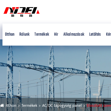
Otthon
Rólunk
Termékek
Hír
Alkalmazások
Letöltés
Kér
itthon
Termékek
AC/DC tápegység panel
Elosztott üze