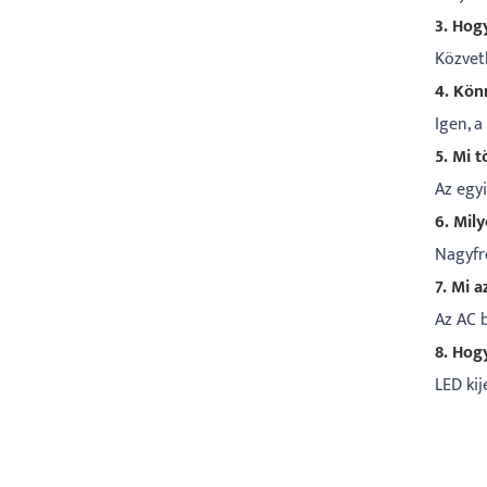
3. Hog
Közvet
4. Kön
Igen, a
5. Mi 
Az egy
6. Mil
Nagyfre
7. Mi 
Az AC 
8. Hogy
LED ki