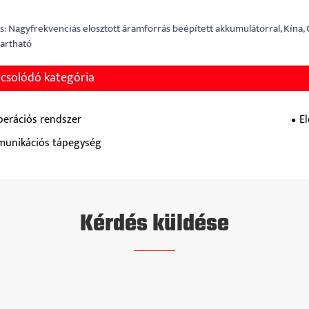
s: Nagyfrekvenciás elosztott áramforrás beépített akkumulátorral, Kína, G
artható
csolódó kategória
perációs rendszer
E
unikációs tápegység
Kérdés küldése