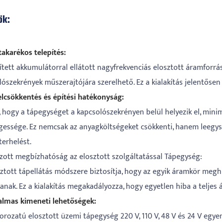
ök:
takarékos telepítés:
tett akkumulátorral ellátott nagyfrekvenciás elosztott áramforrás 
ószekrények műszerajtójára szerelhető. Ez a kialakítás jelentősen
elcsökkentés és építési hatékonyság:
l, hogy a tápegységet a kapcsolószekrényen belül helyezik el, mini
essége. Ez nemcsak az anyagköltségeket csökkenti, hanem leegyszerű
erhelést.
ozott megbízhatóság az elosztott szolgáltatással Tápegység:
sztott tápellátás módszere biztosítja, hogy az egyik áramkör meg
anak. Ez a kialakítás megakadályozza, hogy egyetlen hiba a teljes 
almas kimeneti lehetőségek:
orozatú elosztott üzemi tápegység 220 V, 110 V, 48 V és 24 V egye