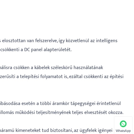
elosztottan van felszerelve, így közvetlenül az intelligens
 csökkenti a DC panel alapterületét.
málisra csökken a kábelek széleskörű használatának
síti a telepítési folyamatot is, ezáltal csökkenti az építési
hibásodása esetén a többi áramkör tápegységei érintetlenül
állomás működési teljesítményének teljes elvesztését okozza.
náramú kimeneteket tud biztosítani, az ügyfelek igényei szerint.
WhatsApp