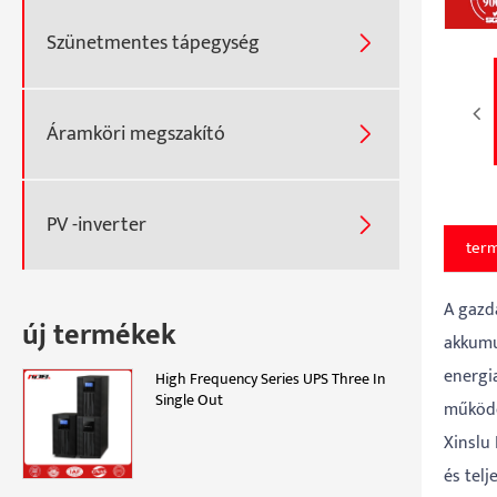
Szünetmentes tápegység

Áramköri megszakító

PV -inverter

term
A gazd
új termékek
akkumu
energi
High Frequency Series UPS Three In
Single Out
működé
Xinslu 
és tel