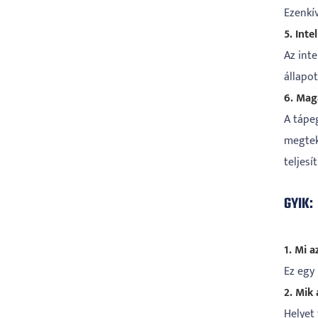
Ezenkí
5. Inte
Az inte
állapo
6. Mag
A tápe
megtek
teljes
GYIK:
1. Mi 
Ez egy
2. Mik 
Helyet