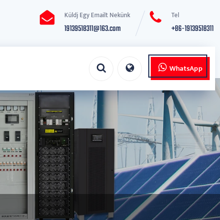
Küldj Egy Emailt Nekünk
Tel
19139518311@163.com
+86-19139518311
WhatsApp