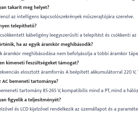
yan takarít meg helyet?
lenül az intelligens kapcsolószekrények műszerajtójára szerelve.
nyen telepíthető?
 csökkentett kábeligény leegyszerűsíti a telepítést és csökkenti az
történik, ha az egyik áramkör meghibásodik?
ik áramkör meghibásodása nem befolyásolja a többi áramkör tápel
yen kimeneti feszültségeket támogat?
kvenciás elosztott áramforrás A beépített akkumulátorral 220 V, 1
az AC bemeneti tartománya?
bemeneti tartomány 85-265 V, kompatibilis mind a PT, mind a hálóz
an figyelik a teljesítményét?
jelzővel és LCD kijelzővel rendelkezik az üzemállapot és a paramé