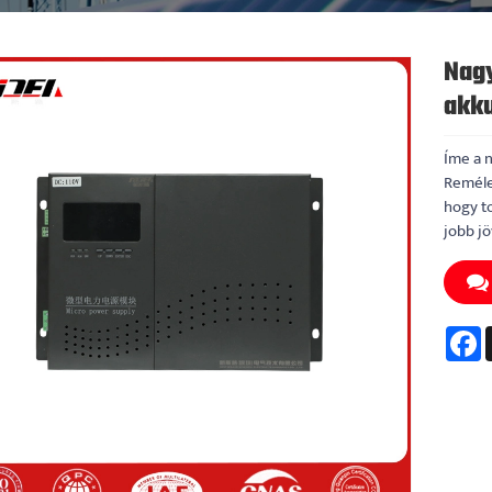
Nagy
akk
Íme a n
Reméle
hogy t
jobb jö
F