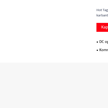
Hot Tag
karbant
Kap
DC o
Komm