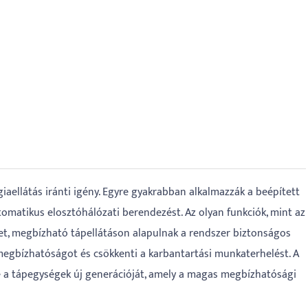
aellátás iránti igény. Egyre gyakrabban alkalmazzák a beépített
tomatikus elosztóhálózati berendezést. Az olyan funkciók, mint az
let, megbízható tápellátáson alapulnak a rendszer biztonságos
egbízhatóságot és csökkenti a karbantartási munkaterhelést. A
ette a tápegységek új generációját, amely a magas megbízhatósági