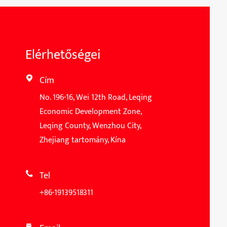
Elérhetőségei
Cím

No. 196-16, Wei 12th Road, Leqing
Economic Development Zone,
Leqing County, Wenzhou City,
Zhejiang tartomány, Kína
Tel

+86-19139518311
