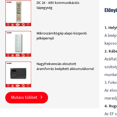
DC 24 - 48V kommunikációs
tápegység
Előny
1. Hely
Mikroszámítógép alapú központi
A beépí
jelképernyő
kapcsol
2. Káb
Azálta
Nagyfrekvenciás elosztott
szükség
áramforrás beépített akkumulátorral
munkat
3. Fok
Az elo
Mutass többet
maradj
4. Rug
Az EF s