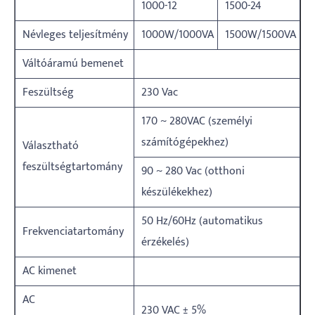
1000-12
1500-24
Névleges teljesítmény
1000W/1000VA
1500W/1500VA
Váltóáramú bemenet
Feszültség
230 Vac
170 ~ 280VAC (személyi
számítógépekhez)
Választható
feszültségtartomány
90 ~ 280 Vac (otthoni
készülékekhez)
50 Hz/60Hz (automatikus
Frekvenciatartomány
érzékelés)
AC kimenet
AC
230 VAC ± 5%