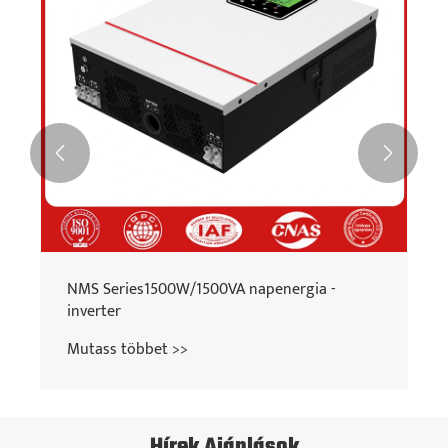


NMS Series1500W/1500VA napenergia -
inverter
Mutass többet >>
Hírek Ajánlások