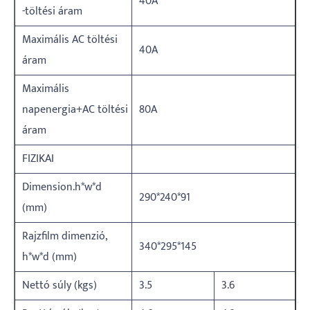
40A
-töltési áram
Maximális AC töltési
40A
áram
Maximális
napenergia+AC töltési
80A
áram
FIZIKAI
Dimension.h*w*d
290*240*91
(mm)
Rajzfilm dimenzió,
340*295*145
h*w*d (mm)
Nettó súly (kgs)
3.5
3.6