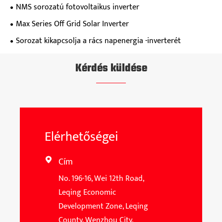
NMS sorozatú fotovoltaikus inverter
Max Series Off Grid Solar Inverter
Sorozat kikapcsolja a rács napenergia -inverterét
Kérdés küldése
Elérhetőségei
Cím

No. 196-16, Wei 12th Road,
Leqing Economic
Development Zone, Leqing
County, Wenzhou City,