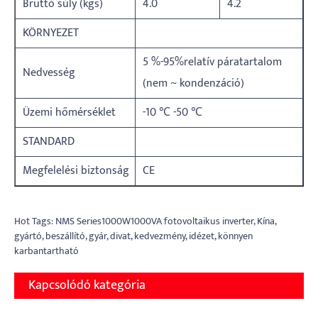
Bruttó súly (kgs)
4.0
4.2
KÖRNYEZET
5 %-95%relatív páratartalom
Nedvesség
(nem ~ kondenzáció)
Üzemi hőmérséklet
-10 ℃ -50 ℃
STANDARD
Megfelelési biztonság
CE
Hot Tags: NMS Series1000W1000VA fotovoltaikus inverter, Kína,
gyártó, beszállító, gyár, divat, kedvezmény, idézet, könnyen
karbantartható
Kapcsolódó kategória