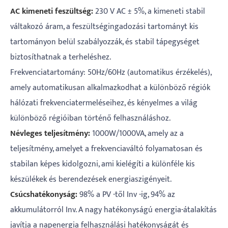
AC kimeneti feszültség:
230 V AC ± 5%, a kimeneti stabil
váltakozó áram, a feszültségingadozási tartományt kis
tartományon belül szabályozzák, és stabil tápegységet
biztosíthatnak a terheléshez.
Frekvenciatartomány: 50Hz/60Hz (automatikus érzékelés),
amely automatikusan alkalmazkodhat a különböző régiók
hálózati frekvenciatermeléseihez, és kényelmes a világ
különböző régióiban történő felhasználáshoz.
Névleges teljesítmény:
1000W/1000VA, amely az a
teljesítmény, amelyet a frekvenciaváltó folyamatosan és
stabilan képes kidolgozni, ami kielégíti a különféle kis
készülékek és berendezések energiaszigényeit.
Csúcshatékonyság:
98% a PV -től Inv -ig, 94% az
akkumulátorról Inv. A nagy hatékonyságú energia-átalakítás
javítja a napenergia felhasználási hatékonyságát és