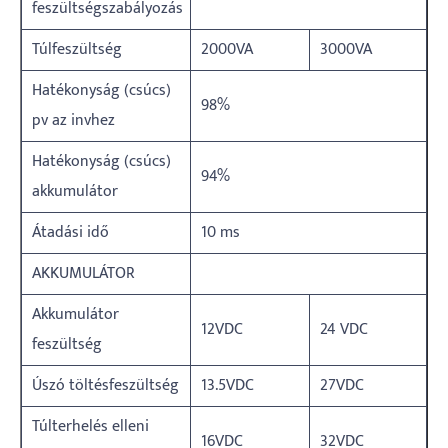
feszültségszabályozás
Túlfeszültség
2000VA
3000VA
Hatékonyság (csúcs)
98%
pv az invhez
Hatékonyság (csúcs)
94%
akkumulátor
Átadási idő
10 ms
AKKUMULÁTOR
Akkumulátor
12VDC
24 VDC
feszültség
Úszó töltésfeszültség
13.5VDC
27VDC
Túlterhelés elleni
16VDC
32VDC