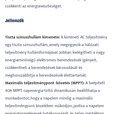
csökkenti az energiaveszteséget.
Jellemzők
Tiszta szinuszhullám kimenete:
A kimeneti AC teljesítmény
egy tiszta szinuszhullám, amely megegyezik a hálózati
teljesítmény hullámformájával. Jobban kielégítheti a nagy
energiaminőségű elektromos berendezések igényeit,
csökkentheti a berendezések károsodását és
meghosszabbítja a berendezések élettartamát.
Maximális teljesítménypont -követés (MPPT):
A beépített
40A MPPT napenergia-töltő dinamikusan beállíthatja a
munkadontot, hogy a napelem mindig a maximális
teljesítménypont közelében működjön, javítsa a napelem
energiatermelésének hatékonyságát, és teljes mértékben