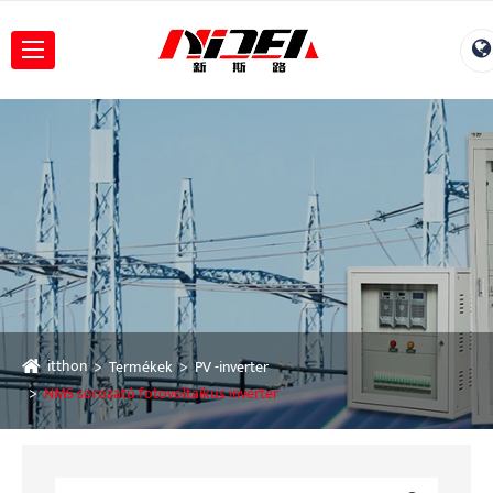
itthon
Termékek
PV -inverter
NMS sorozatú fotovoltaikus inverter