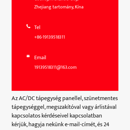
Zhejiang tartomány, Kína
Tel

+86-19139518311
Email

19139518311@163.com
Az AC/DC tápegység panellel, szünetmentes
tápegységgel, megszakítóval vagy árlistával
kapcsolatos kérdéseivel kapcsolatban
kérjük, hagyja nekünk e-mail-címét, és 24