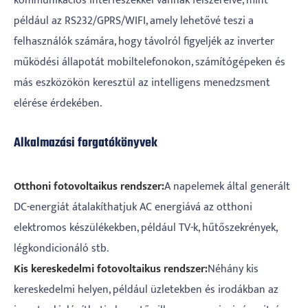
kommunikációs interfészekkel vannak felszerelve, mint
például az RS232/GPRS/WIFI, amely lehetővé teszi a
felhasználók számára, hogy távolról figyeljék az inverter
működési állapotát mobiltelefonokon, számítógépeken és
más eszközökön keresztül az intelligens menedzsment
elérése érdekében.
Alkalmazási forgatókönyvek
Otthoni fotovoltaikus rendszer:
A napelemek által generált
DC-energiát átalakíthatjuk AC energiává az otthoni
elektromos készülékekben, például TV-k, hűtőszekrények,
légkondicionáló stb.
Kis kereskedelmi fotovoltaikus rendszer:
Néhány kis
kereskedelmi helyen, például üzletekben és irodákban az