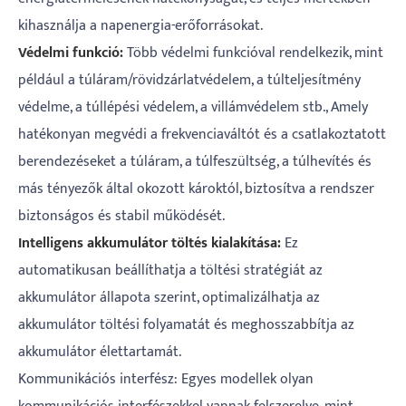
kihasználja a napenergia-erőforrásokat.
Védelmi funkció:
Több védelmi funkcióval rendelkezik, mint
például a túláram/rövidzárlatvédelem, a túlteljesítmény
védelme, a túllépési védelem, a villámvédelem stb., Amely
hatékonyan megvédi a frekvenciaváltót és a csatlakoztatott
berendezéseket a túláram, a túlfeszültség, a túlhevítés és
más tényezők által okozott károktól, biztosítva a rendszer
biztonságos és stabil működését.
Intelligens akkumulátor töltés kialakítása:
Ez
automatikusan beállíthatja a töltési stratégiát az
akkumulátor állapota szerint, optimalizálhatja az
akkumulátor töltési folyamatát és meghosszabbítja az
akkumulátor élettartamát.
Kommunikációs interfész: Egyes modellek olyan