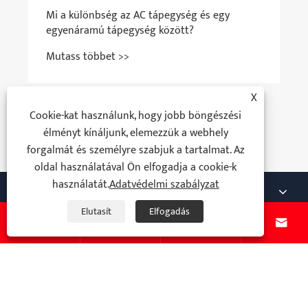
Mi teszi a nagy volti AC SF6 halott tartály-
megszakítót a modern
energiarendszerekhez?
Mutass többet >>
X
Cookie-kat használunk, hogy jobb böngészési
élményt kínáljunk, elemezzük a webhely
forgalmát és személyre szabjuk a tartalmat. Az
oldal használatával Ön elfogadja a cookie-k
használatát.
Adatvédelmi szabályzat
Rólunk
Elutasít
Elfogadás
Termékek




Hír
Lépjen Kapcsolatba Velünk