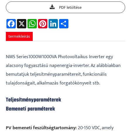
PDF letöltése
Facebook
X
WhatsApp
Pinterest
LinkedIn
Share
termékleírás
NMS Series1000W1000VA Photovoltaikus Inverter egy
alacsony fogyasztású napenergia-inverter. Az alábbiakban
bemutatjuk teljesítményparamétereit, funkcionális
tulajdonságait, alkalmazás forgatókönyveit stb.
Teljesítményparaméterek
Bemeneti paraméterek
PV bemeneti feszültségtartomány:
20-150 VDC, amely