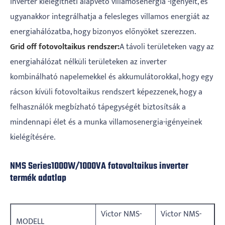
inverter kielégítheti alapvető villamosenergia -igényeit, és
ugyanakkor integrálhatja a felesleges villamos energiát az
energiahálózatba, hogy bizonyos előnyöket szerezzen.
Grid off fotovoltaikus rendszer:
A távoli területeken vagy az
energiahálózat nélküli területeken az inverter
kombinálható napelemekkel és akkumulátorokkal, hogy egy
rácson kívüli fotovoltaikus rendszert képezzenek, hogy a
felhasználók megbízható tápegységét biztosítsák a
mindennapi élet és a munka villamosenergia-igényeinek
kielégítésére.
NMS Series1000W/1000VA fotovoltaikus inverter
termék adatlap
Victor NMS-
Victor NMS-
MODELL