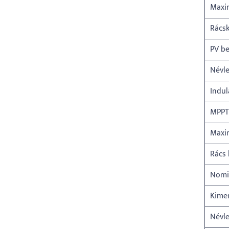
Maxim
Rács
PV b
Névle
Indul
MPPT
Maxi
Rács 
Nomi
Kimen
Névl