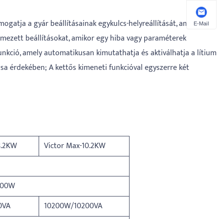
ogatja a gyár beállításainak egykulcs-helyreállítását, amely a
E-Mail
lmezett beállításokat, amikor egy hiba vagy paraméterek
unkció, amely automatikusan kimutathatja és aktiválhatja a lítium
a érdekében; A kettős kimeneti funkcióval egyszerre két
8.2KW
Victor Max-10.2KW
400W
0VA
10200W/10200VA