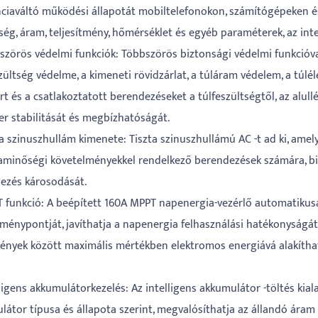
nciaváltó működési állapotát mobiltelefonokon, számítógépeken és 
ség, áram, teljesítmény, hőmérséklet és egyéb paraméterek, az int
bszörös védelmi funkciók: Többszörös biztonsági védelmi funkcióval
szültség védelme, a kimeneti rövidzárlat, a túláram védelem, a tú
rt és a csatlakoztatott berendezéseket a túlfeszültségtől, az alullép
er stabilitását és megbízhatóságát.
ta szinuszhullám kimenete: Tiszta szinuszhullámú AC -t ad ki, ame
aminőségi követelményekkel rendelkező berendezések számára, bi
ezés károsodását.
T funkció: A beépített 160A MPPT napenergia-vezérlő automatiku
tménypontját, javíthatja a napenergia felhasználási hatékonyságát,
ények között maximális mértékben elektromos energiává alakítha
lligens akkumulátorkezelés: Az intelligens akkumulátor -töltés kial
átor típusa és állapota szerint, megvalósíthatja az állandó áram t