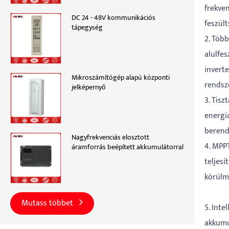
frekve
DC 24 - 48V kommunikációs
feszült
tápegység
2. Töb
alulfe
inverte
Mikroszámítógép alapú központi
rendsz
jelképernyő
3. Tisz
energi
berend
Nagyfrekvenciás elosztott
4. MPP
áramforrás beépített akkumulátorral
teljesí
körülm
Mutass többet
5. Inte
akkumul