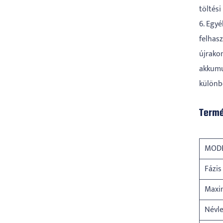
töltés
6. Egyé
felhas
újrakon
akkumu
különb
Termé
MOD
Fázis
Maxim
Névle