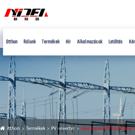
Otthon
Rólunk
Termékek
Hír
Alkalmazások
Letöltés
Kér
itthon
Termékek
PV -inverter
Max Series Off Grid Solar 