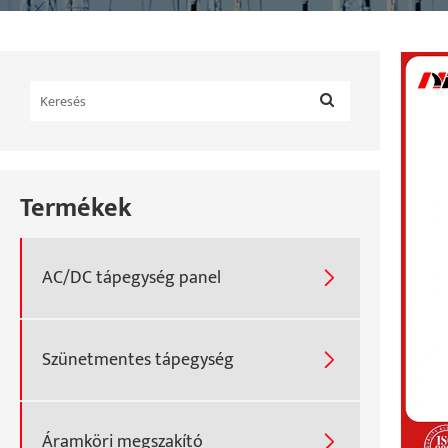
Termékek
AC/DC tápegység panel

Szünetmentes tápegység

Áramköri megszakító
