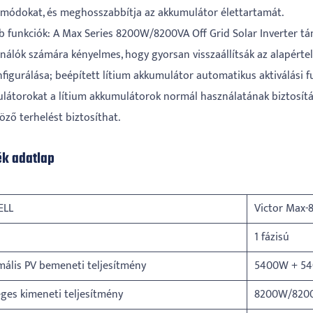
i módokat, és meghosszabbítja az akkumulátor élettartamát.
b funkciók: A Max Series 8200W/8200VA Off Grid Solar Inverter tám
ználók számára kényelmes, hogy gyorsan visszaállítsák az alapérte
figurálása; beépített lítium akkumulátor automatikus aktiválási f
látorokat a lítium akkumulátorok normál használatának biztosítás
öző terhelést biztosíthat.
k adatlap
ELL
Victor Max-
1 fázisú
ális PV bemeneti teljesítmény
5400W + 5
ges kimeneti teljesítmény
8200W/820