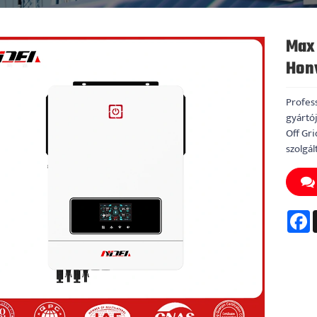
Max 
Hon
Profes
gyártó
Off Gri
szolgál
F