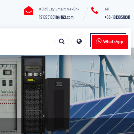
Küldj Egy Emailt Nekünk
Tel
19139518311@163.com
+86-19139518311
WhatsApp