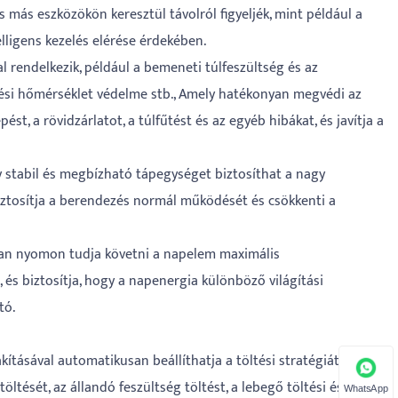
más eszközökön keresztül távolról figyeljék, mint például a
elligens kezelés elérése érdekében.
 rendelkezik, például a bemeneti túlfeszültség és az
lélési hőmérséklet védelme stb., Amely hatékonyan megvédi az
ést, a rövidzárlatot, a túlfűtést és az egyéb hibákat, és javítja a
ly stabil és megbízható tápegységet biztosíthat a nagy
ztosítja a berendezés normál működését és csökkenti a
san nyomon tudja követni a napelem maximális
 és biztosítja, hogy a napenergia különböző világítási
tó.
akításával automatikusan beállíthatja a töltési stratégiát az
öltését, az állandó feszültség töltést, a lebegő töltési és egyéb
WhatsApp