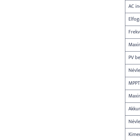
AC in
Elfo
Frek
Maxi
PV b
Névle
MPPT
Maxi
Akku
Névle
Kimen