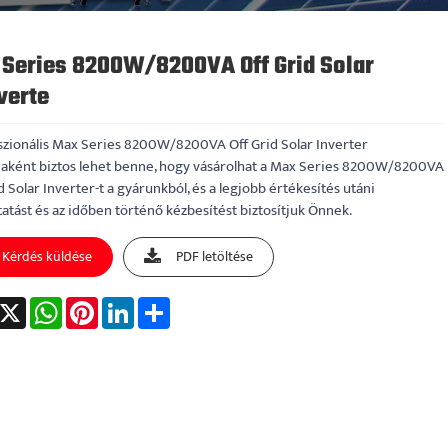
Series 8200W/8200VA Off Grid Solar
verte
szionális Max Series 8200W/8200VA Off Grid Solar Inverter
jaként biztos lehet benne, hogy vásárolhat a Max Series 8200W/8200VA
d Solar Inverter-t a gyárunkból, és a legjobb értékesítés utáni
tatást és az időben történő kézbesítést biztosítjuk Önnek.
Kérdés küldése
PDF letöltése
acebook
X
WhatsApp
Pinterest
LinkedIn
Share