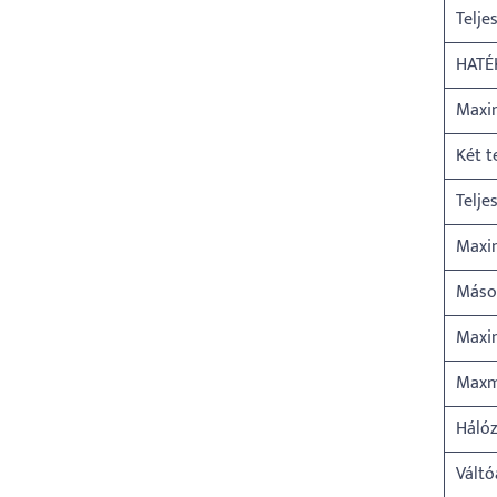
Telje
HATÉ
Maxim
Két t
Telje
Maxim
Másod
Maxim
Maxmu
Hálóz
Vált