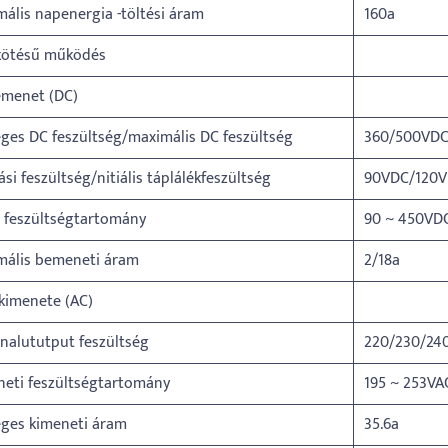
ális napenergia -töltési áram
160a
kötésű működés
emenet (DC)
ges DC feszültség/maximális DC feszültség
360/500VD
ási feszültség/nitiális táplálékfeszültség
90VDC/120
 feszültségtartomány
90 ~ 450VD
mális bemeneti áram
2/18a
kimenete (AC)
nalututput feszültség
220/230/24
eti feszültségtartomány
195 ~ 253VA
eges kimeneti áram
35.6a