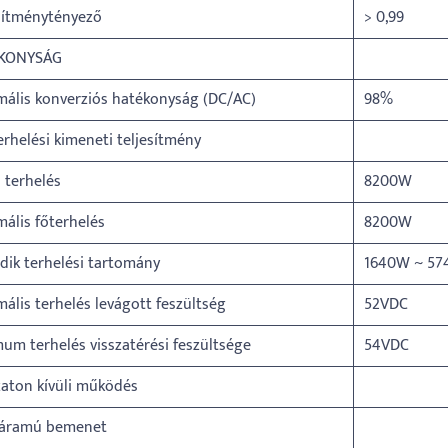
sítménytényező
> 0,99
KONYSÁG
ális konverziós hatékonyság (DC/AC)
98%
erhelési kimeneti teljesítmény
s terhelés
8200W
ális főterhelés
8200W
ik terhelési tartomány
1640W ~ 5
ális terhelés levágott feszültség
52VDC
m terhelés visszatérési feszültsége
54VDC
aton kívüli működés
óáramú bemenet