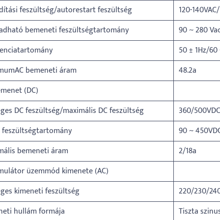
dítási feszültség/autorestart feszültség
120-140VAC
gadható bemeneti feszültségtartomány
90 ~ 280 Va
venciatartomány
50 ± 1Hz/60 
mumAC bemeneti áram
48.2a
emenet (DC)
ges DC feszültség/maximális DC feszültség
360/500VD
 feszültségtartomány
90 ~ 450VD
mális bemeneti áram
2/18a
mulátor üzemmód kimenete (AC)
ges kimeneti feszültség
220/230/24
eti hullám formája
Tiszta szin