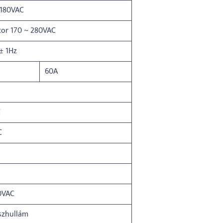
/180VAC
cor 170 ~ 280VAC
± 1Hz
60A
C
C
0VAC
uszhullám