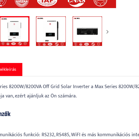
ékleírás
ries 8200W/8200VA Off Grid Solar Inverter a Max Series 8200W/820
ja van, ezért ajánljuk az Ön számára.
mzők
munikációs funkció: RS232, RS485, WiFI és más kommunikációs inte